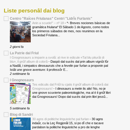
Liste personâl dai blog
Centro "Raíces Friulanas" Centri "Lidrîs Furlanis"
Anin a scuele!” – nº 18
-
*- Breves nociones básicas de
gramática friulana* El Sábado 1 de Agosto, como todos
los primeros sábados de mes, nos reunimos en la
Sociedad Friulana...
2 giorni fa
La Patrie dal Friul
I Gnognosaurs a imparin a svolâ: al rive in edicule «Tal blu piturât di
blu», il gnûf album di colorâ
-
Daspò dal sucès dal prin album vignût fûr
a Nadâl, i simpatics dinosauruts che a fevelin par furlan a proponin pal
Istât une gnove aventure: il professôr E...
2 settimane fa
I Gnognosaurs
Tes ediculis dal Friûl tu cjatis il gnûf album di colorâ dai
Gnognosaurs!
-
I dinosaurs a metin lis alis! No, no je
une gnove scuvierte paleontologjiche, ma al è il gnûf libri
dai Gnognosaurs! Dopo dal sucès dal prin libri jessû...
5 settimane fa
Blog di Sandri
30 agns di politiche linguistiche pal furlan
-
30 agns
indaûr, cu la Leç Regjonâl 15, si po dî che e tacave
pardabon la politiche linguistiche a pro de lenghe