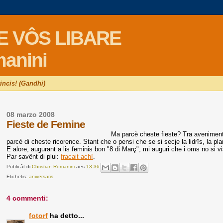
E VÔS LIBARE
manini
vincis! (Gandhi)
08 marzo 2008
Fieste de Femine
Ma parcè cheste fieste? Tra aveniments 
parcè di cheste ricorence. Stant che o pensi che se si secje la lidrîs, la pla
E alore, augurant a lis feminis bon "8 di Març", mi auguri che i oms no si 
Par savênt di plui:
fracait achì
.
Publicât di
Christian Romanini
aes
13:36
Etichetis:
aniversaris
4 commenti:
fotorf
ha detto...