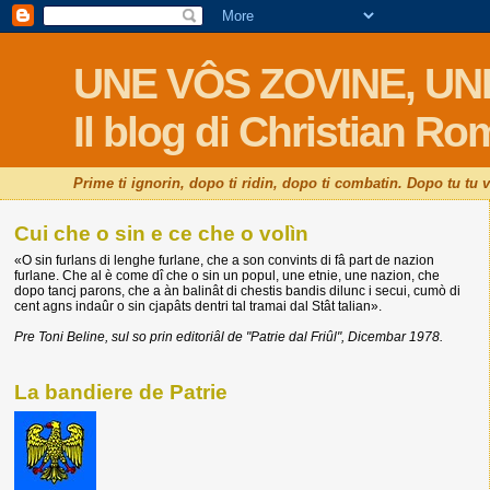
UNE VÔS ZOVINE, UN
Il blog di Christian Ro
Prime ti ignorin, dopo ti ridin, dopo ti combatin. Dopo tu tu 
Cui che o sin e ce che o volìn
«
O sin furlans di lenghe furlane, che a son convints di fâ part de nazion
furlane. Che al è come dî che o sin un popul, une etnie, une nazion, che
dopo tancj parons, che a àn balinât di chestis bandis dilunc i secui, cumò di
cent agns indaûr o sin cjapâts dentri tal tramai dal Stât talian
».
Pre Toni Beline, sul so prin editoriâl de "Patrie dal Friûl", Dicembar 1978.
La bandiere de Patrie