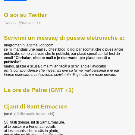
O soi su Twitter
Tweet di @romanini77
Scrivimi un messaç di pueste eletroniche a:
blogromanini[at]gmail[dot]com
se mi mandais une mail su chest blog, o doi par scontât che o pues ancje
publicâle. se no vês voie che le publichi, par plasê specificait tal test de
email
"Christian, cheste mail e je riservade: par plasê no stâ a
publicâle"
.
mandi, grazie e scusait, ma mi àn tacât a scrivi ancje i avocats!
ps: la corispondence che invezit mi rive su la mê mail parsonâl e je par
fuarce riservade e nol covente scrivi nuie di specific e e reste privade
La ore de Patrie (GMT +1)
Cjant di Sant Ermacure
(scoltait il
file audio fracant chi
)
Sù, fâsti dongje, int di Sant Ermacure,
al to pastor e a Fortunât rivolziti,
ai testemonis, che tu sâs in glorie,
parcè che pe lôr fede a àn dât la vite.