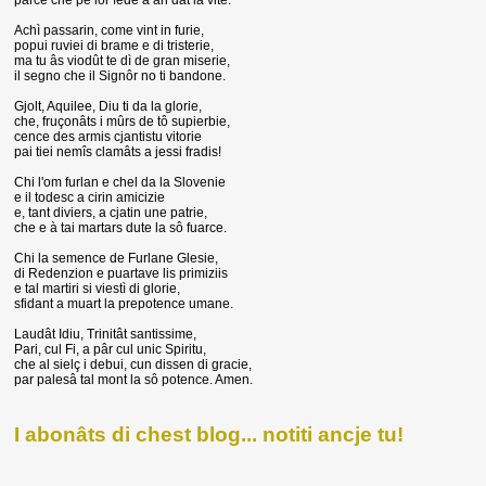
Achì passarin, come vint in furie,
popui ruviei di brame e di tristerie,
ma tu âs viodût te dì de gran miserie,
il segno che il Signôr no ti bandone.
Gjolt, Aquilee, Diu ti da la glorie,
che, fruçonâts i mûrs de tô supierbie,
cence des armis cjantistu vitorie
pai tiei nemîs clamâts a jessi fradis!
Chi l'om furlan e chel da la Slovenie
e il todesc a cirin amicizie
e, tant diviers, a cjatin une patrie,
che e à tai martars dute la sô fuarce.
Chi la semence de Furlane Glesie,
di Redenzion e puartave lis primiziis
e tal martiri si viestì di glorie,
sfidant a muart la prepotence umane.
Laudât Idiu, Trinitât santissime,
Pari, cul Fi, a pâr cul unic Spiritu,
che al sielç i debui, cun dissen di gracie,
par palesâ tal mont la sô potence. Amen.
I abonâts di chest blog... notiti ancje tu!