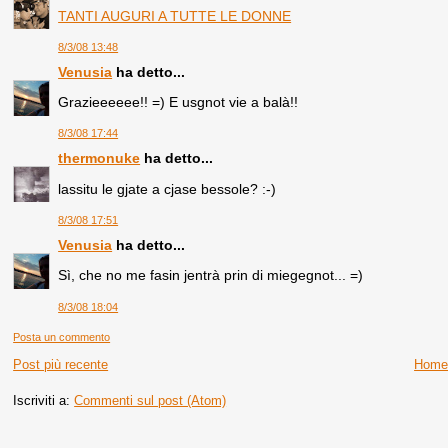
TANTI AUGURI A TUTTE LE DONNE
8/3/08 13:48
Venusia
ha detto...
Grazieeeeee!! =) E usgnot vie a balà!!
8/3/08 17:44
thermonuke
ha detto...
lassitu le gjate a cjase bessole? :-)
8/3/08 17:51
Venusia
ha detto...
Sì, che no me fasin jentrà prin di miegegnot... =)
8/3/08 18:04
Posta un commento
Post più recente
Home
Iscriviti a:
Commenti sul post (Atom)