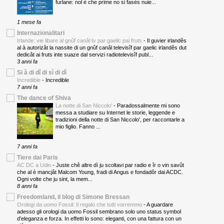
furlane: nol è che prime no si fasès nuie...
1 mese fa
Internazionalitari
Irlande: vie libare al gnûf canâl tv par gaelic pai fruts
-
Il guvier irlandês
al à autorizât la nassite di un gnûf canâl televisîf par gaelic irlandês dut
dedicât ai fruts inte suaze dal servizi radiotelevisîf publ...
3 anni fa
Si à di dî di sì di dì
Incredible
-
Incredible
7 anni fa
The dance of Shiva
La notte di San Niccolo'
-
Paradossalmente mi sono
messa a studiare su Internet le storie, leggende e
tradizioni della notte di San Niccolo', per raccontarle a
mio figlio. Fanno ...
7 anni fa
Tiere dai Paris
AC DC a Udin
-
Juste chê altre dì ju scoltavi par radio e îr o vin savût
che al è mancjât Malcom Young, fradi di Angus e fondadôr dai ACDC.
Ogni volte che ju sint, la mem...
8 anni fa
Freedomland, il blog di Simone Bressan
Orologi da uomo Fossil: Il regalo che tutti vorremmo
-
A guardare
adesso gli orologi da uomo Fossil sembrano solo uno status symbol
d’eleganza e forza. In effetti lo sono: eleganti, con una fattura con un