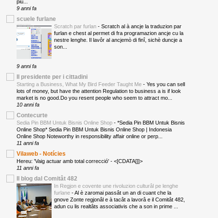
più...
9 anni fa
scuele furlane
Scratch par furlan
-
Scratch al à ancje la traduzion par
furlan e chest al permet di fra programazion ancje cu la
nestre lenghe. Il lavôr al ancjemò di finî, sichè duncje a
son...
9 anni fa
Il presidente per i cittadini
Starting a Business, What My Bird Feeder Taught Me
-
Yes you can sell
lots of money, but have the attention Regulation to business a is if look
market is no good.Do you resent people who seem to attract mo...
10 anni fa
Contecurte
Sedia Pin BBM Untuk Bisnis Online Shop
-
*Sedia Pin BBM Untuk Bisnis
Online Shop* Sedia Pin BBM Untuk Bisnis Online Shop | Indonesia
Online Shop Noteworthy in responsibility affair online or perp...
11 anni fa
Vilaweb - Notícies
Hereu: 'Vaig actuar amb total correcció'
-
<[CDATA[]]>
11 anni fa
Il blog dal Comitât 482
In Regjon e covente une rivoluzion culturâl pe lenghe
furlane
-
Al è zaromai passât un an di cuant che la
gnove Zonte regjonâl e à tacât a lavorâ e il Comitât 482,
adun cu lis realtâts associativis che a son in prime ...