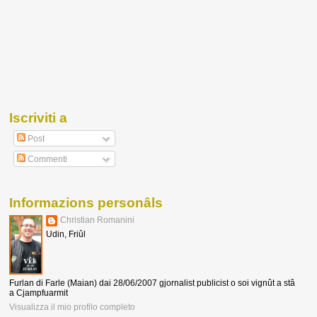
Iscriviti a
Post
Commenti
Informazions personâls
Christian Romanini
Udin, Friûl
Furlan di Farle (Maian) dai 28/06/2007 gjornalist publicist o soi vignût a stâ
a Cjampfuarmit
Visualizza il mio profilo completo