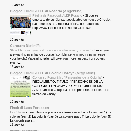
12 anni fa
Blog dal Circul ALEF di Rosario (Argjentine)
Página de Facebook ALEF Rosario
-
Si querés
enterarte de las últimas actividades de nuestro Círculo,
dale "Me gusta" a nuestra página de Facebook!!!!
http://www.facebook.com/circuloalefrosar...
13 anni fa
Caratars Distintîfs
Shoe lifts boost your self confidence whenever you want!
-
If ever you
are wanting to enhance yourself confidence why not try to increase
your height? Appearing taller will give you more respect from others
plus it...
13 anni fa
Blog dal Circul ALEF di Colonia Caroya (Argjentine)
Concurso Fotográfico "Personajes de la Colonia"
-
REGLAMENTO: TITULO: “PERSONAJES DE LA
COLONIA” FUNDAMENTO: En el marco del 135º
Aniversario de la llegada de los primeros colonos a las
tierras de Caroy...
13 anni fa
Finch di Luca Peresson
La Colonie
-
Une riflession precise e interessante. La colonie (part 1) La
colonie (part 2) La colonie (part 3) La colonie (part 4) La colonie (part 5)
La colonie (part...
13 anni fa
gianfrancopintore