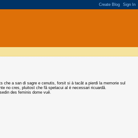
che a san di sagre e cenutis, forsit si à tacât a pierdi la memorie sul
nte no cres, pluitost che fâ spetacui al è necessari ricuardâ.
visedin des feminis dome vuê.