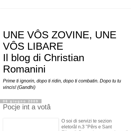
UNE VÔS ZOVINE, UNE
VÔS LIBARE
Il blog di Christian
Romanini
Prime ti ignorin, dopo ti ridin, dopo ti combatin. Dopo tu tu
vincis! (Gandhi)
06 giugno 2009
Pocje int a votâ
O soi di servizi te sezion
eletorâl n.3 "Pêrs e Sant