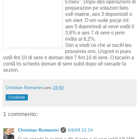
Eliseu". Dopo des operazions di
preparazion pe votazion fatis
vuê matine, aes 3 dopomisdì o
vin viert. O vin vude pocje int:
aes 5 dopomisdì al veve votât il
3,8% e aes 7 di sere o jerin
rivâts al 6,2%.
Stin a viodi ce che al sucêt tes
prossimis oris. Usgnot si pues
votâ fint 10 di sere e doman des 7 fint 10 di sere. O tacarìn a
contâ lis schedis doman di sere subit dopo vê sierade la
sezion.
Christian Romanini
aes
19:50
Condividi
1 commento:
Christian Romanini
6/6/09 22:24
O vin sierade la sezion a dîs di sere e al veve votât il 9,16%